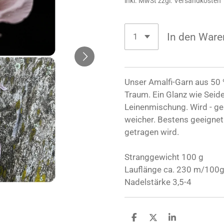
inkl. MwSt zzgl. Versandkosten
In den Ware
Unser Amalfi-Garn aus 50 
Traum. Ein Glanz wie Seide,
Leinenmischung. Wird - gen
weicher. Bestens geeignet f
getragen wird.
Stranggewicht 100 g
Lauflänge ca. 230 m/100
Nadelstärke 3,5-4
T
T
T